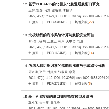
基于POLARIS的北极东北航道通航窗口研究
12
王辉
安磊
马龙
张珩瑜
李振华
,
,
,
,
2022, 45(4): 23-29,38.
DOI:
10.3969/j.issn.1000-4653.20
(
22
)
摘要
PDF(
3310KB
)
施引文献
北极航线的海冰风险计算与航段安全评估
13
谢宗轩
徐鹤
王胜正
韩冰
吴中岱
刘卫
,
,
,
,
,
2023, 46(3): 36-41,58.
DOI:
10.3969/j.issn.1000-4653.20
(
14
)
摘要
PDF(
1694KB
)
施引文献
考虑人和组织因素的船舶搁浅事故形成路径分析
14
席永涛
张兰
付姗姗
张欣欣
李亮
,
,
,
,
2024, 47(4): 1-10.
DOI:
10.3969/j.issn.1000-4653.2024.0
(
6
)
摘要
PDF(
2751KB
)
施引文献
基于AIS数据的港口拥堵指数模型及算法
15
郭小飞
朱吉双
邱伟维
,
,
2023, 46(4): 154-162.
DOI:
10.3969/j.issn.1000-4653.202