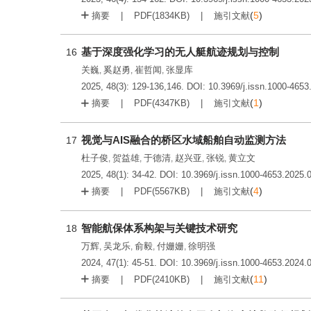
(
5
)
摘要
PDF(
1834KB
)
施引文献
基于深度强化学习的无人艇航迹规划与控制
16
关巍
奚赵勇
崔哲闻
张显库
,
,
,
2025, 48(3): 129-136,146.
DOI:
10.3969/j.issn.1000-4653
(
1
)
摘要
PDF(
4347KB
)
施引文献
视觉与AIS融合的桥区水域船舶自动监测方法
17
杜子俊
贺益雄
于德清
赵兴亚
张锐
黄立文
,
,
,
,
,
2025, 48(1): 34-42.
DOI:
10.3969/j.issn.1000-4653.2025.
(
4
)
摘要
PDF(
5567KB
)
施引文献
智能航保体系构架与关键技术研究
18
万辉
吴龙乐
俞毅
付姗姗
徐明强
,
,
,
,
2024, 47(1): 45-51.
DOI:
10.3969/j.issn.1000-4653.2024.
(
11
)
摘要
PDF(
2410KB
)
施引文献