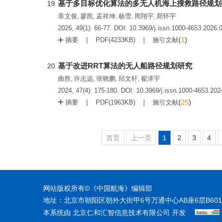
基于多目标优化算法的多无人机海上搜救路径规划
19
章文俊
廖凯
孟祥坤
杨雪
周翔宇
郑怀宇
,
,
,
,
,
2026, 49(1): 66-77.
DOI:
10.3969/j.issn.1000-4653.2026.
(
1
)
摘要
PDF(
4233KB
)
施引文献
基于改进RRT算法的无人船路径规划研究
20
曲胜
许志远
张晓鹏
邱文轩
翟泽宇
,
,
,
,
2024, 47(4): 175-180.
DOI:
10.3969/j.issn.1000-4653.202
(
25
)
摘要
PDF(
1963KB
)
施引文献
首页
上一页
1
2
3
4
网站版权所有©《中国航海》编辑部
地址：北京市朝阳区朝外大街甲6号万通中心AB座6层B60
本系统由
开发
北京仁和汇智信息技术有限公司