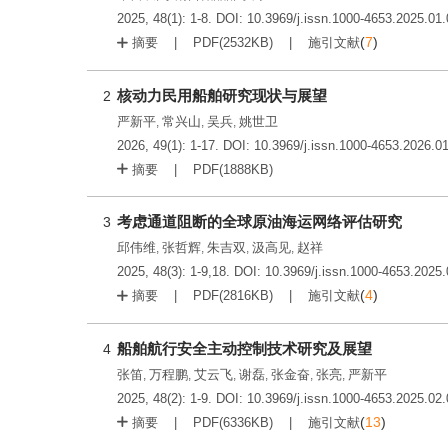
2025, 48(1): 1-8.
DOI:
10.3969/j.issn.1000-4653.2025.01
(
7
)
摘要
PDF(
2532KB
)
施引文献
核动力民用船舶研究现状与展望
2
严新平
常兴山
吴兵
姚世卫
,
,
,
2026, 49(1): 1-17.
DOI:
10.3969/j.issn.1000-4653.2026.0
摘要
PDF(
1888KB
)
考虑通道阻断的全球原油海运网络评估研究
3
邱伟维
张哲辉
朱吉双
汲高见
赵祥
,
,
,
,
2025, 48(3): 1-9,18.
DOI:
10.3969/j.issn.1000-4653.2025
(
4
)
摘要
PDF(
2816KB
)
施引文献
船舶航行安全主动控制技术研究及展望
4
张笛
万程鹏
艾云飞
谢磊
张金奋
张亮
严新平
,
,
,
,
,
,
2025, 48(2): 1-9.
DOI:
10.3969/j.issn.1000-4653.2025.02
(
13
)
摘要
PDF(
6336KB
)
施引文献