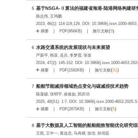
基于NSGA-Ⅱ算法的福建省海港-陆港网络构建研
5
陈志伟
王鸿鹏
,
2023, 46(1): 114-119,126.
DOI:
10.3969/j.issn.1000-4653
(
9
)
摘要
PDF(
956KB
)
施引文献
水路交通系统的发展现状与未来展望
6
严新平
韩亚
吴兵
李梦霞
张笛
,
,
,
,
2024, 47(2): 145-152.
DOI:
10.3969/j.issn.1000-4653.202
(
31
)
摘要
PDF(
1582KB
)
施引文献
船舶节能减排领域热点变化与碳减排技术趋势
7
陈显硕
张明宇
侯俊如
郑庆功
,
,
,
2025, 48(S1): 1-7.
DOI:
10.3969/j.issn.1000-4653.2025.S
(
5
)
摘要
PDF(
2875KB
)
施引文献
基于大数据及人工智能的船舶能效智能优化研究综
8
王凯
王中一
黄连忠
马冉祺
徐浩
孙培廷
,
,
,
,
,