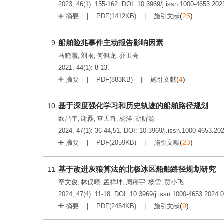
2023, 46(1): 155-162.
DOI:
10.3969/j.issn.1000-4653.202
(
25
)
摘要
PDF(
1412KB
)
施引文献
船舶险兆事件主动报告影响因素
9
马晓雪
刘雨
何佩龙
乔卫亮
,
,
,
2021, 44(1): 8-13.
(
4
)
摘要
PDF(
883KB
)
施引文献
基于深度强化学习和历史轨迹的船舶路径规划
10
欧昌奎
谢磊
查天奇
杨洋
胡昕源
,
,
,
,
2024, 47(1): 36-44,51.
DOI:
10.3969/j.issn.1000-4653.20
(
23
)
摘要
PDF(
2059KB
)
施引文献
基于改进灰狼算法的北极冰区船舶路径规划研究
11
章文俊
林俣曈
孟祥坤
周翔宇
杨雪
贾小飞
,
,
,
,
,
2024, 47(4): 11-18.
DOI:
10.3969/j.issn.1000-4653.2024.
(
9
)
摘要
PDF(
2454KB
)
施引文献