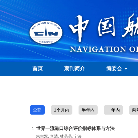
首页
期刊简介
编委会
全部
1个月内
半年内
一年内
两
世界一流港口综合评价指标体系与方法
1
朱吉双
李清
林晶晶
宁涛
,
,
,