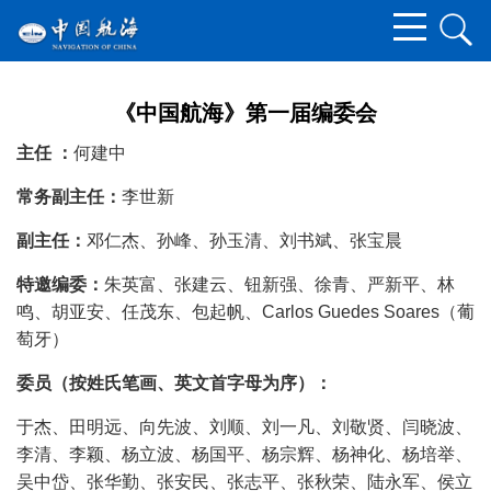
《中国航海》第一届编委会
主任 ：
何建中
常务副主任：
李世新
副主任：
邓仁杰、孙峰、孙玉清、刘书斌、张宝晨
特邀编委：
朱英富、张建云、钮新强、徐青、严新平、林
鸣、胡亚安、任茂东、包起帆、Carlos Guedes Soares（葡
萄牙）
委员（按姓氏笔画、英文首字母为序）：
于杰、田明远、向先波、刘顺、刘一凡、刘敬贤、闫晓波、
李清、李颖、杨立波、杨国平、杨宗辉、杨神化、杨培举、
吴中岱、张华勤、张安民、张志平、张秋荣、陆永军、侯立