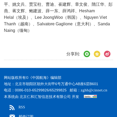
平、姚文兵、贾宝柱、曹迪、崔建辉、章文俊、隋江华、彭
燕、蒋文辉、鲍建波、薛一东、薛鸿祥、Hesham
Helal（埃及）、Lee JoongWoo（韩国）、Nguyen Viet
Thanh（越南）、Salvatore Gaglione（意大利）、Sanda
Naing（缅甸）
分享到:
网站版权所有©《中国航海》编辑部
地址：北京市朝阳区朝外大街甲6号万通中心AB座6层B601
电话：0086-010-65299826/65299825
邮箱：
zghh@cinnet.cn
本系统由
开发
北京仁和汇智信息技术有限公司
RSS
邮件订阅